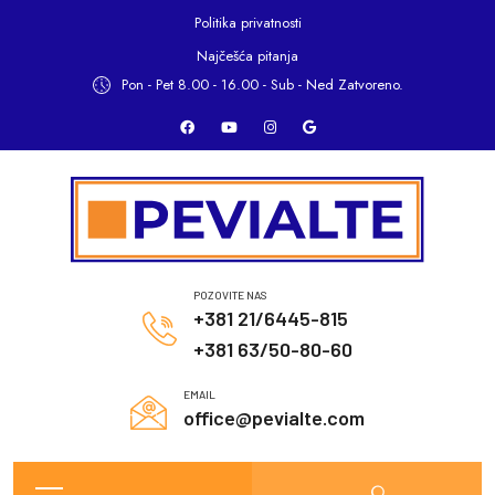
Politika privatnosti
Najčešća pitanja
Pon - Pet 8.00 - 16.00 -
Sub - Ned Zatvoreno.
POZOVITE NAS
+381 21/6445-815
+381 63/50-80-60
EMAIL
office@pevialte.com